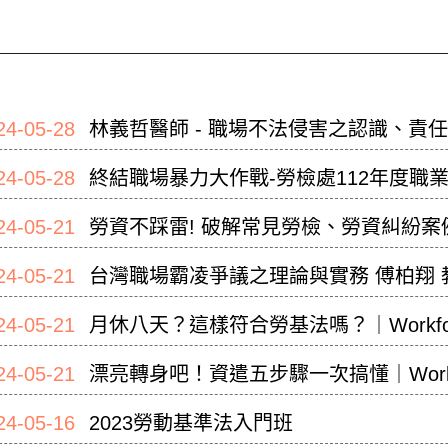
24-05-28
林義哲醫師 - 職場不法侵害之認識、責任
24-05-28
終結職場暴力大作戰-勞檢處112年度職
24-05-21
勞資不踩雷! 破解常見勞檢、勞資糾紛案
24-05-21
台灣職場霸凌爭議之理論與實務 傅柏翔 
24-05-21
月休八天？這樣符合勞基法嗎？｜Workfo
24-05-21
漂亮轉身吧！資遣五步驟一次搞懂｜Workf
24-05-16
2023勞動基準法入門班