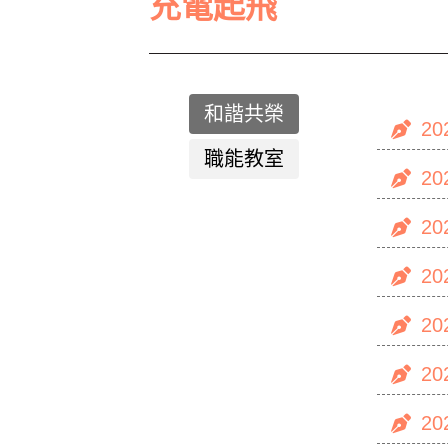
充電起飛
和諧共榮
20
職能教室
20
20
20
20
20
20